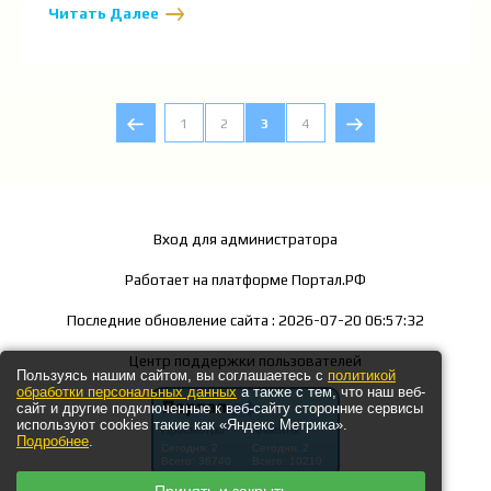
Читать Далее
1
2
3
4
Вход для администратора
Работает на платформе
Портал.РФ
Последние обновление сайта
: 2026-07-20 06:57:32
Центр поддержки пользователей
Пользуясь нашим сайтом, вы соглашаетесь с
политикой
обработки персональных данных
а также с тем, что наш веб-
сайт и другие подключенные к веб-сайту сторонние сервисы
используют cookies такие как «Яндекс Метрика».
Подробнее
.